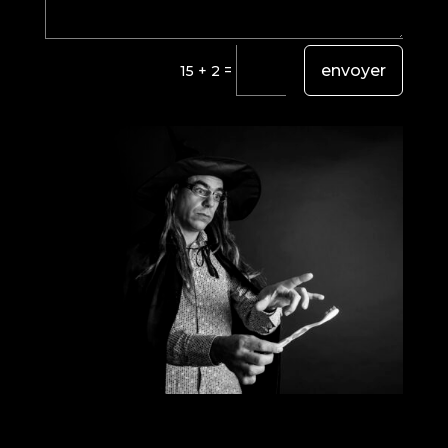
=
envoyer
15 + 2