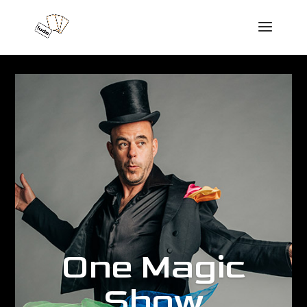
One Magic
Show